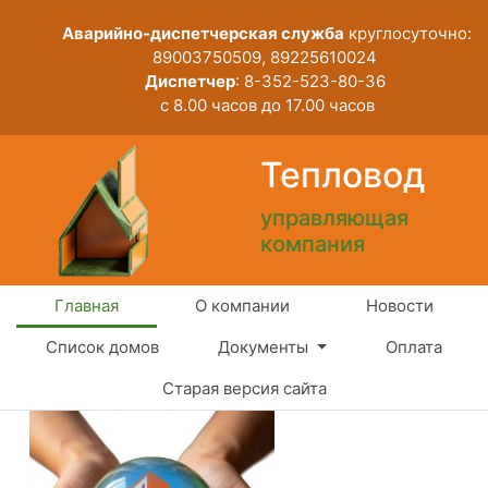
Аварийно-диспетчерская служба
круглосуточно:
89003750509, 89225610024
Диспетчер
: 8-352-523-80-36
с 8.00 часов до 17.00 часов
Тепловод
управляющая
компания
Главная
О компании
Новости
Список домов
Документы
Оплата
Старая версия сайта