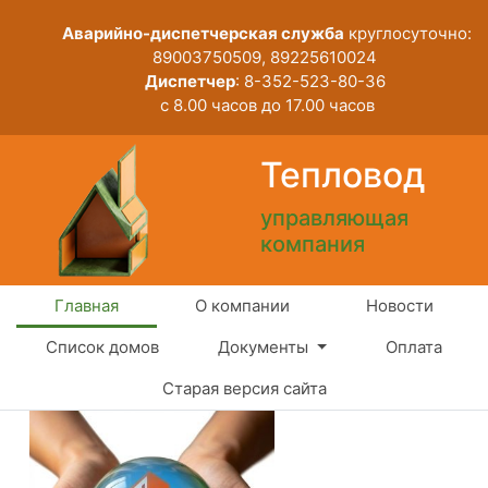
Аварийно-диспетчерская служба
круглосуточно:
89003750509, 89225610024
Диспетчер
: 8-352-523-80-36
с 8.00 часов до 17.00 часов
Тепловод
управляющая
компания
Главная
О компании
Новости
Список домов
Документы
Оплата
Старая версия сайта